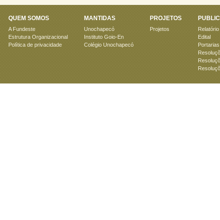
QUEM SOMOS
MANTIDAS
PROJETOS
PUBLI
A Fundeste
Unochapecó
Projetos
Relatório
Estrutura Organizacional
Instituto Goio-En
Edital
Política de privacidade
Colégio Unochapecó
Portarias
Resoluçõ
Resoluçõ
Resoluçõ