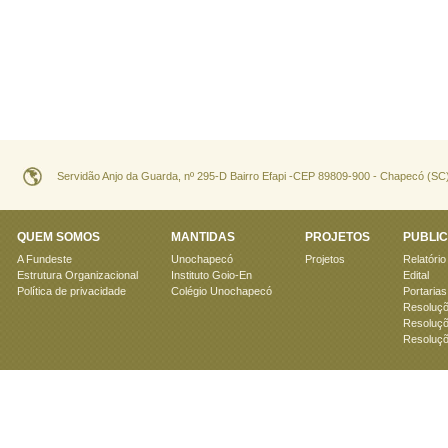
Servidão Anjo da Guarda, nº 295-D Bairro Efapi -CEP 89809-900 - Chapecó (SC
QUEM SOMOS
MANTIDAS
PROJETOS
PUBLI
A Fundeste
Unochapecó
Projetos
Relatório
Estrutura Organizacional
Instituto Goio-En
Edital
Política de privacidade
Colégio Unochapecó
Portarias
Resoluçõ
Resoluçõ
Resoluçõ